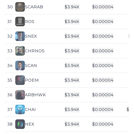
30
SCARAB
$
3.94K
$
0.00004
31
ROS
$
3.94K
$
0.00004
32
SNEX
$
3.94K
$
0.00004
$
1
33
CHRNOS
$
3.94K
$
0.00004
34
SCAN
$
3.94K
$
0.00004
35
POEM
$
3.94K
$
0.00004
36
ARBHWK
$
3.94K
$
0.00004
37
CHAI
$
3.94K
$
0.00004
$
36
38
NEX
$
3.94K
$
0.00004