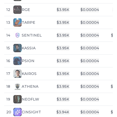
12
RGE
$
3.95K
$
0.00004
$
2
13
TARPE
$
3.95K
$
0.00004
$
14
SENTINEL
$
3.95K
$
0.00004
$
9
15
KASSIA
$
3.95K
$
0.00004
16
PSION
$
3.95K
$
0.00004
17
KAIROS
$
3.95K
$
0.00004
18
ATHENA
$
3.95K
$
0.00004
$
4
19
NEOFLW
$
3.95K
$
0.00004
$
20
CINSIGHT
$
3.94K
$
0.00004
$
4