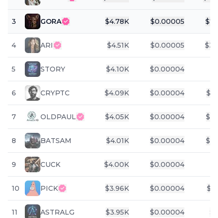
3
GORA
$
4.78K
$
0.00005
$
76
4
ARI
$
4.51K
$
0.00005
$
30
5
STORY
$
4.10K
$
0.00004
$
6
CRYPTC
$
4.09K
$
0.00004
$
6
7
OLDPAUL
$
4.05K
$
0.00004
$
35
8
BATSAM
$
4.01K
$
0.00004
$
37
9
CUCK
$
4.00K
$
0.00004
$
10
PICK
$
3.96K
$
0.00004
$
1
11
ASTRALG
$
3.95K
$
0.00004
$
8