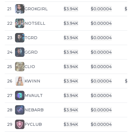
21
GROKGIRL
$
3.94K
$
0.00004
$
33
22
NOTSELL
$
3.94K
$
0.00004
23
TGRD
$
3.94K
$
0.00004
24
GGRD
$
3.94K
$
0.00004
25
CLIO
$
3.94K
$
0.00004
$
26
KWINN
$
3.94K
$
0.00004
$
5
27
MVAULT
$
3.94K
$
0.00004
28
NEBARB
$
3.94K
$
0.00004
29
FYCLUB
$
3.94K
$
0.00004