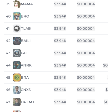
39
MAMA
$
3.94K
$
0.00004
40
BRO
$
3.94K
$
0.00004
41
TLAB
$
3.94K
$
0.00004
42
BAILI
$
3.94K
$
0.00004
43
FAI
$
3.94K
$
0.00004
44
ANRK
$
3.94K
$
0.00004
$
0.8
45
BRA
$
3.94K
$
0.00004
$
1
46
CNXS
$
3.94K
$
0.00004
$
0.
47
DPLMT
$
3.94K
$
0.00004
$
0.4